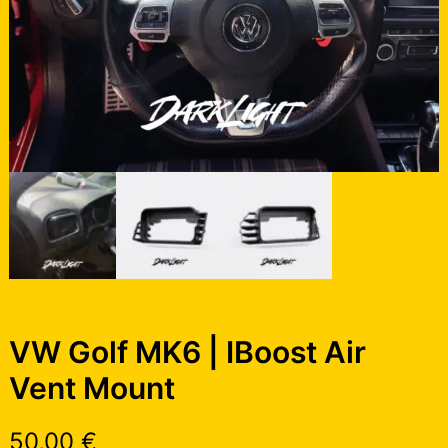
VW Golf MK6 | IBoost Air
Vent Mount
50,00
€