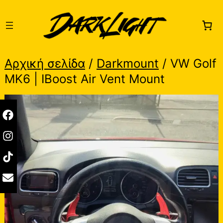
Skip
to
content
Αρχική σελίδα
/
Darkmount
/ VW Golf
MK6 | IBoost Air Vent Mount