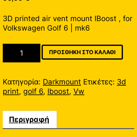
3D printed air vent mount IBoost , for
Volkswagen Golf 6 | mk6
VW
ΠΡΟΣΘΉΚΗ ΣΤΟ ΚΑΛΆΘΙ
Golf
MK6
|
Κατηγορία:
Darkmount
Ετικέτες:
3d
IBoost
print
,
golf 6
,
Iboost
,
Vw
Air
Vent
Mount
Περιγραφή
ποσότητα