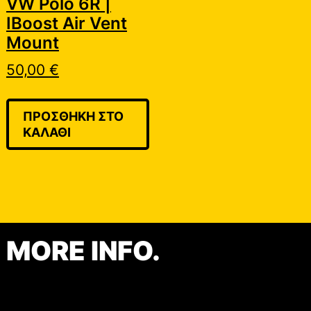
VW Polo 6R |
IBoost Air Vent
Mount
50,00
€
ΠΡΟΣΘΉΚΗ ΣΤΟ
ΚΑΛΆΘΙ
MORE INFO.
Contact
Shop