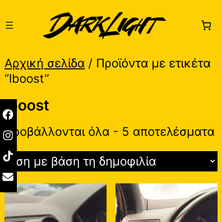
Skip
to
content
Αρχική σελίδα
/ Προϊόντα με ετικέτα
“Iboost”
Iboost
S
Προβάλλονται όλα - 5 αποτελέσματα
b
p