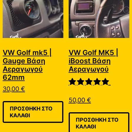
VW Golf mk5 |
VW Golf MK5 |
Gauge Βάση
iBoost Βάση
Αεραγωγού
Αεραγωγού
62mm
30,00
€
50,00
€
ΠΡΟΣΘΉΚΗ ΣΤΟ
ΚΑΛΆΘΙ
ΠΡΟΣΘΉΚΗ ΣΤΟ
ΚΑΛΆΘΙ