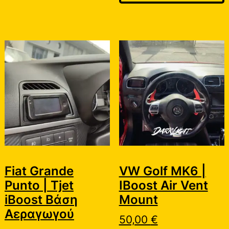
Fiat Grande
VW Golf MK6 |
Punto | Tjet
IBoost Air Vent
iBoost Βάση
Mount
Αεραγωγού
50,00
€