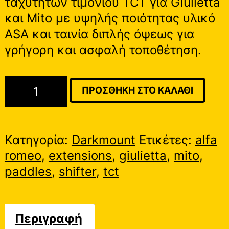
ταχυτήτων τιμονιού TCT για Giulietta
και Mito με υψηλής ποιότητας υλικό
ASA και ταινία διπλής όψεως για
γρήγορη και ασφαλή τοποθέτηση.
Alfa
ΠΡΟΣΘΉΚΗ ΣΤΟ ΚΑΛΆΘΙ
Romeo
Mito
/
Κατηγορία:
Darkmount
Ετικέτες:
alfa
Giulietta
romeo
,
extensions
,
giulietta
,
mito
,
Paddle
paddles
,
shifter
,
tct
Shifter
Extensions
ποσότητα
Περιγραφή