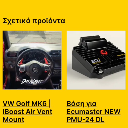
Σχετικά προϊόντα
VW Golf MK6 |
Βάση για
IBoost Air Vent
Ecumaster NEW
Mount
PMU-24 DL