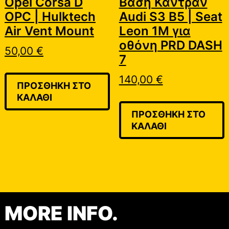
Opel Corsa D
Βάση Καντράν
OPC | Hulktech
Audi S3 B5 | Seat
Air Vent Mount
Leon 1M για
οθόνη PRD DASH
50,00
€
7
140,00
€
ΠΡΟΣΘΉΚΗ ΣΤΟ
ΚΑΛΆΘΙ
ΠΡΟΣΘΉΚΗ ΣΤΟ
ΚΑΛΆΘΙ
MORE INFO.