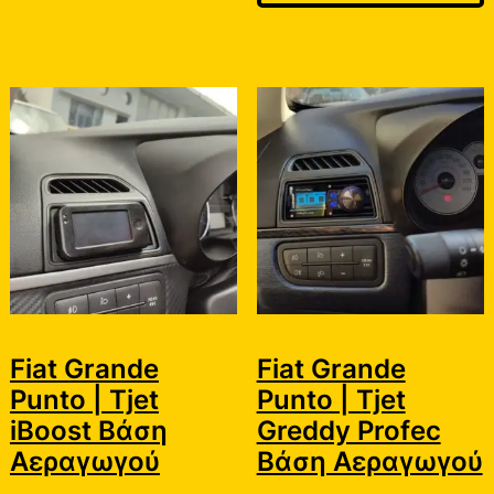
Fiat Grande
Fiat Grande
Punto | Tjet
Punto | Tjet
iBoost Βάση
Greddy Profec
Αεραγωγού
Βάση Αεραγωγού