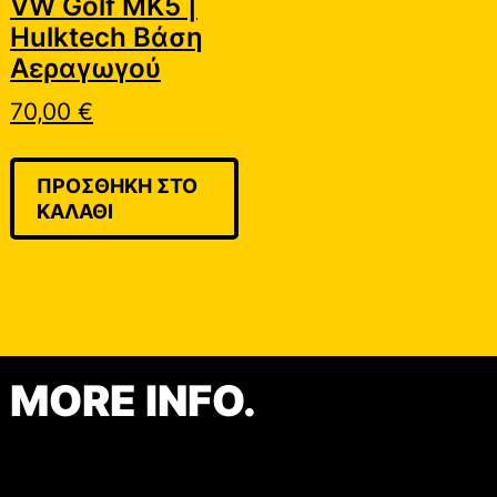
VW Golf MK5 |
Hulktech Βάση
Αεραγωγού
70,00
€
ΠΡΟΣΘΉΚΗ ΣΤΟ
ΚΑΛΆΘΙ
MORE INFO.
Contact
Shop