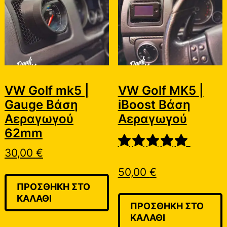
VW Golf mk5 |
VW Golf MK5 |
Gauge Βάση
iBoost Βάση
Αεραγωγού
Αεραγωγού
62mm
30,00
€
50,00
€
ΠΡΟΣΘΉΚΗ ΣΤΟ
ΚΑΛΆΘΙ
ΠΡΟΣΘΉΚΗ ΣΤΟ
ΚΑΛΆΘΙ