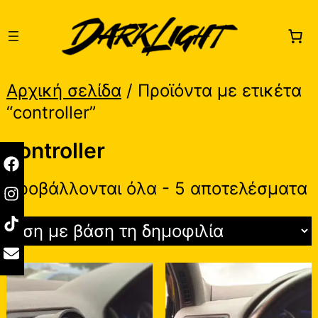
Skip
to
content
Αρχική σελίδα
/ Προϊόντα με ετικέτα
“controller”
controller
S
Προβάλλονται όλα - 5 αποτελέσματα
b
p